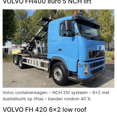
VOLVO FH400 euro 5 NCH lift
Volvo containerwagen: – NCH 25t systeem – 6×2 met
dubbellucht op liftas – banden rondom 40 %
VOLVO FH 420 6×2 low roof