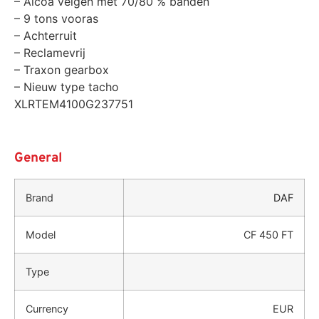
– Alcoa velgen met 70/80 % banden
– 9 tons vooras
– Achterruit
– Reclamevrij
– Traxon gearbox
– Nieuw type tacho
XLRTEM4100G237751
General
Brand
DAF
Model
CF 450 FT
Type
Currency
EUR