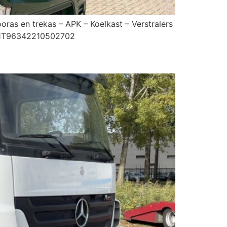
as en trekas – APK – Koelkast – Verstralers
 W1T96342210502702