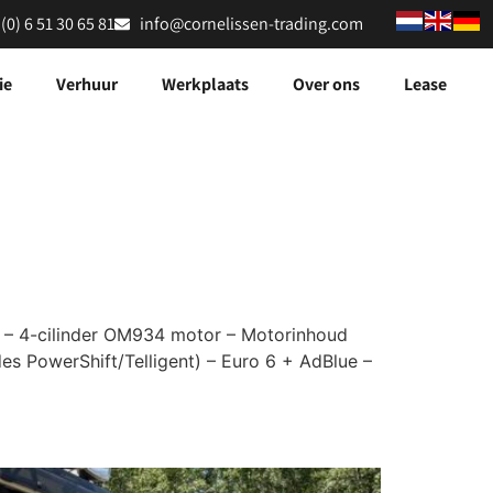
 (0) 6 51 30 65 81
info@cornelissen-trading.com
ie
Verhuur
Werkplaats
Over ons
Lease
r – 4-cilinder OM934 motor – Motorinhoud
es PowerShift/Telligent) – Euro 6 + AdBlue –