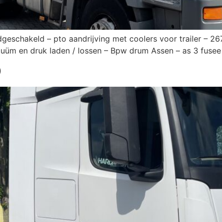
eschakeld – pto aandrijving met coolers voor trailer – 26
üm en druk laden / lossen – Bpw drum Assen – as 3 fusee a
0