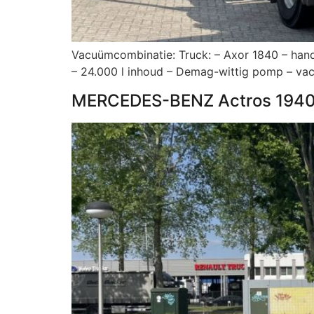
Vacuümcombinatie: Truck: – Axor 1840 – handg
– 24.000 l inhoud – Demag-wittig pomp – vacu
MERCEDES-BENZ Actros 194