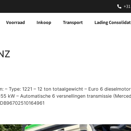
+31
Voorraad
Inkoop
Transport
Lading Consolidat
NZ
– Type: 1221 – 12 ton totaalgewicht – Euro 6 dieselmoto
 155 kW – Automatische 6 versnellingen transmissie (Merced
j WDB96702510164961