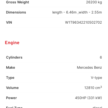
Gross Weight
26200 kg
Dimensions
length - 6.46m ,width - 2.55m
VIN
W1T96342210502702
Engine
Cylinders
6
Make
Mercedes Benz
Type
V-type
3
Volume
12810 cm
Power
450HP (331 kW)
Fuel Type
diesel