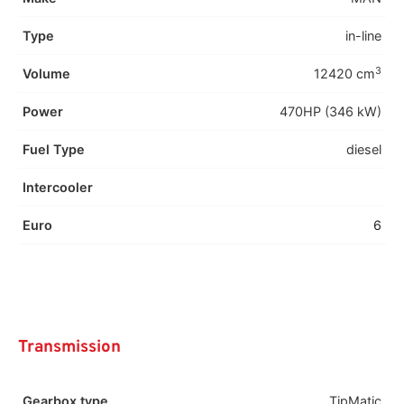
Type
in-line
3
Volume
12420 cm
Power
470HP (346 kW)
Fuel Type
diesel
Intercooler
Euro
6
Transmission
Gearbox type
TipMatic