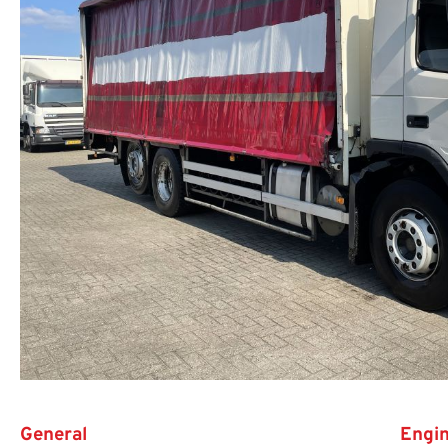
General
Engi