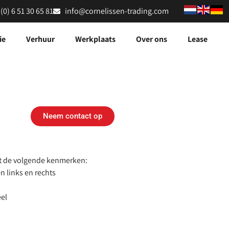
 (0) 6 51 30 65 81
info@cornelissen-trading.com
ie
Verhuur
Werkplaats
Over ons
Lease
Neem contact op
 de volgende kenmerken:
en links en rechts
eel