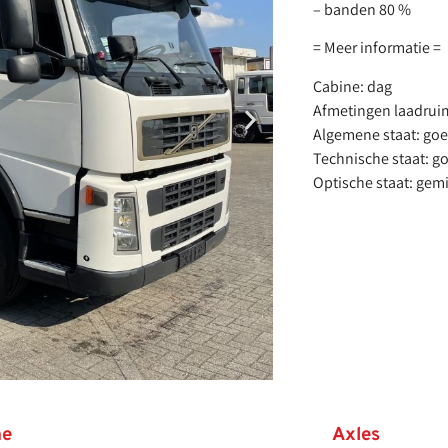
– banden 80 %
= Meer informatie =
Cabine: dag
Afmetingen laadruim
Algemene staat: go
Technische staat: g
Optische staat: gem
ne
Axles